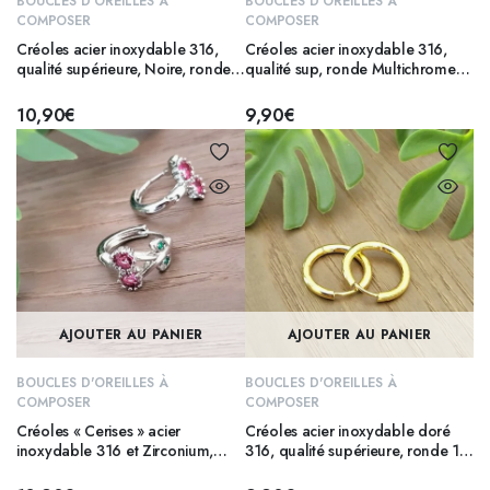
BOUCLES D'OREILLES À
BOUCLES D'OREILLES À
COMPOSER
COMPOSER
Créoles acier inoxydable 316,
Créoles acier inoxydable 316,
qualité supérieure, Noire, ronde
qualité sup, ronde Multichrome
25 mm
18 mm (1,6mm)
10,90
€
9,90
€
AJOUTER AU PANIER
AJOUTER AU PANIER
BOUCLES D'OREILLES À
BOUCLES D'OREILLES À
COMPOSER
COMPOSER
Créoles « Cerises » acier
Créoles acier inoxydable doré
inoxydable 316 et Zirconium,
316, qualité supérieure, ronde 18
Argenté, 14 mm – CHERRY
mm