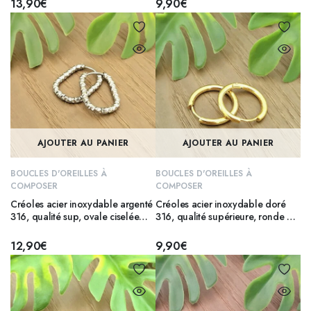
13,90
€
9,90
€
AJOUTER AU PANIER
AJOUTER AU PANIER
BOUCLES D'OREILLES À
BOUCLES D'OREILLES À
COMPOSER
COMPOSER
Créoles acier inoxydable argenté
Créoles acier inoxydable doré
316, qualité sup, ovale ciselée
316, qualité supérieure, ronde 20
15×22 mm
mm
12,90
€
9,90
€