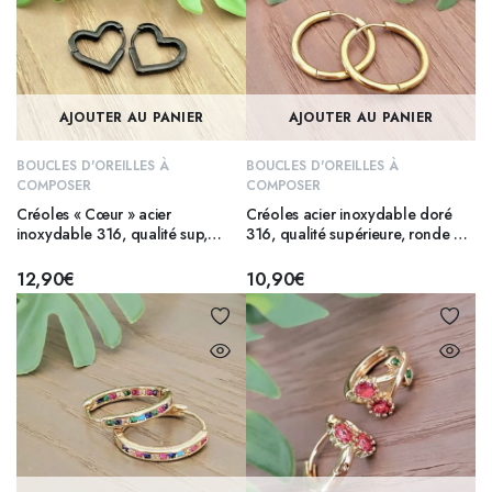
AJOUTER AU PANIER
AJOUTER AU PANIER
BOUCLES D'OREILLES À
BOUCLES D'OREILLES À
COMPOSER
COMPOSER
Créoles « Cœur » acier
Créoles acier inoxydable doré
inoxydable 316, qualité sup,
316, qualité supérieure, ronde 25
Noire, 18 mm
mm
12,90
€
10,90
€