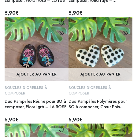
composer, Floral rose – LOTUS
composer, rond rayé –
Noir/Blanc
5,90
€
5,90
€
AJOUTER AU PANIER
AJOUTER AU PANIER
BOUCLES D'OREILLES À
BOUCLES D'OREILLES À
COMPOSER
COMPOSER
Duo Pampilles Résine pour BO à
Duo Pampilles Polymères pour
composer, Floral gris – LA ROSE
BO à composer, Cœur Pois-
BLANC
5,90
€
5,90
€