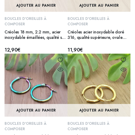
AJOUTER AU PANIER
AJOUTER AU PANIER
BOUCLES D'OREILLES À
BOUCLES D'OREILLES À
COMPOSER
COMPOSER
Créoles 18 mm, 2.2 mm, acier
Créoles acier inoxydable doré
inoxydable émaillées, qualité sup
316, qualité supérieure, ovale
316 – MENTHE
15×22 mm
12,90
€
11,90
€
AJOUTER AU PANIER
AJOUTER AU PANIER
BOUCLES D'OREILLES À
BOUCLES D'OREILLES À
COMPOSER
COMPOSER