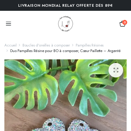
LIVRAISON MONDIAL RELAY OFFERTE DÈS 89€
0
Accueil
Boucles d'oreilles à composer
Pampilles Résines
Duo Pampilles Résine pour BO à composer, Cœur Paillette – Argenté