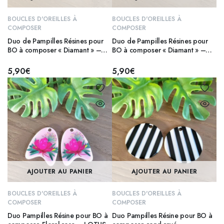
BOUCLES D'OREILLES À
BOUCLES D'OREILLES À
COMPOSER
COMPOSER
Duo de Pampilles Résines pour
Duo de Pampilles Résines pour
BO à composer « Diamant » –
BO à composer « Diamant » –
CIEL
PARME
5,90
€
5,90
€
AJOUTER AU PANIER
AJOUTER AU PANIER
BOUCLES D'OREILLES À
BOUCLES D'OREILLES À
COMPOSER
COMPOSER
Duo Pampilles Résine pour BO à
Duo Pampilles Résine pour BO à