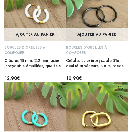
AJOUTER AU PANIER
AJOUTER AU PANIER
BOUCLES D'OREILLES À
BOUCLES D'OREILLES À
COMPOSER
COMPOSER
Créoles 18 mm, 2.2 mm, acier
Créoles acier inoxydable 316,
inoxydable émaillées, qualité sup
qualité supérieure, Noire, ronde
316 – BLANC
25 mm
12,90
€
10,90
€