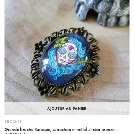
initial
actuel
était :
est :
19,90€.
13,45€.
AJOUTER AU PANIER
BROCHES
Grande broche Baroque, cabochon et métal ancien bronze –