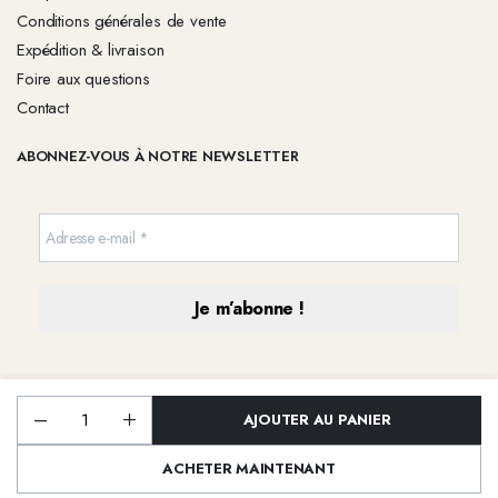
Conditions générales de vente
Expédition & livraison
Foire aux questions
Contact
ABONNEZ-VOUS À NOTRE NEWSLETTER
AJOUTER AU PANIER
Parure
Boucle
Copyright 2026 © Tous droits réservés | Créé par l'Agence
Impulse Web
Zirconium
ACHETER MAINTENANT
et
Bague
Les cookies
MAGASIN
RECHERCHE
WISHLIST
COMPTE
CATÉGORIES