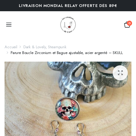
LIVRAISON MONDIAL RELAY OFFERTE DÈS 89€
0
Accueil
Dark & Lovely, Steampunk
Parure Boucle Zirconium et Bague ajustable, acier argenté – SKULL