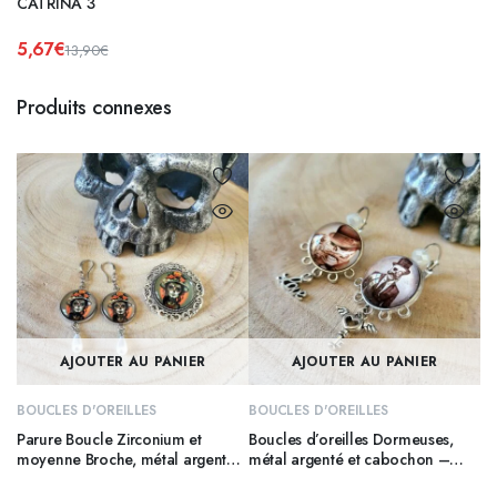
CATRINA 3
5,67
€
13,90
€
Le
Le
prix
prix
initial
actuel
Produits connexes
était :
est :
13,90€.
5,67€.
AJOUTER AU PANIER
AJOUTER AU PANIER
BOUCLES D'OREILLES
BOUCLES D'OREILLES
Parure Boucle Zirconium et
Boucles d’oreilles Dormeuses,
moyenne Broche, métal argenté
métal argenté et cabochon –
– CATRINA 4
SKULL