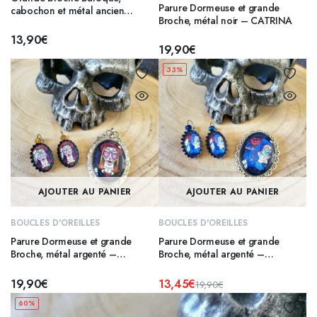
Parure Dormeuse et grande
cabochon et métal ancien
Broche, métal noir – CATRINA
argenté – CATRINA 2
13,90
€
19,90
€
33%
AJOUTER AU PANIER
AJOUTER AU PANIER
BOUCLES D'OREILLES
BOUCLES D'OREILLES
Parure Dormeuse et grande
Parure Dormeuse et grande
Broche, métal argenté –
Broche, métal argenté –
CATRINA 3
CATRINA 2
19,90
€
13,45
€
19,90
€
Le
Le
60%
prix
prix