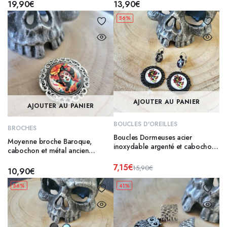
19,90
€
13,90
€
56%
AJOUTER AU PANIER
AJOUTER AU PANIER
BOUCLES D'OREILLES
BROCHES
Boucles Dormeuses acier
Moyenne broche Baroque,
inoxydable argenté et cabochon
cabochon et métal ancien
– SKULL
argenté – CATRINA
7,15
€
15,90
€
10,90
€
Le
Le
prix
prix
56%
41%
initial
actuel
était :
est :
15,90€.
7,15€.