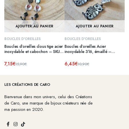
AJOUTER AU PANIER
AJOUTER AU PANIER
BOUCLES D'OREILLES
BOUCLES D'OREILLES
Boucles d’oreilles clous tige acier
Boucles d’oreilles Acier
inoxydable et cabochon – SKULL
inoxydable 316, émaillé –
2
CHOUETTE SKULL
7,15
€
6,45
€
15,90
€
10,90
€
Le
Le
Le
Le
prix
prix
prix
prix
initial
actuel
initial
actuel
était :
est :
était :
est :
LES CRÉATIONS DE CARO
15,90€.
7,15€.
10,90€.
6,45€.
Bienvenue dans mon univers, celui des Créations
de Caro, une marque de bijoux créateurs née de
ma passion en 2020.