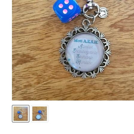
ACCESSOIRES DE CHEVEUX
BOHÈME CHIC FLORAL
PIN’UP ROCKAB’ OLD-SCHOOL
RÉTRO VINTAGE
DARK & LOVELY, STEAMPUNK
DISNEY
BASIQUES