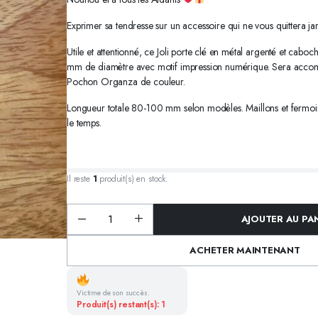
NOËL
CRÉOLES ACIER ARGENT
 CANDY BAR
CRÉOLES ACIER EMAILLÉS
Exprimer sa tendresse sur un accessoire qui ne vous quittera ja
Utile et attentionné, ce Joli porte clé en métal argenté et cab
mm de diamètre avec motif impression numérique. Sera accom
Pochon Organza de couleur.
Longueur totale 80-100 mm selon modèles. Maillons et fermoir
le temps.
Il reste
1
produit(s) en stock.
AJOUTER AU PA
Porte
clé
cabochon
ACHETER MAINTENANT
Message,
métal
argenté,
Cadeaux
-
Victime de son succès.
AESH
Produit(s) restant(s): 1
quantité