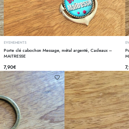
AJOUTER AU PANIER
EVENEMENTS
E
Porte clé cabochon Message, métal argenté, Cadeaux –
P
MAITRESSE
M
7,90
€
7