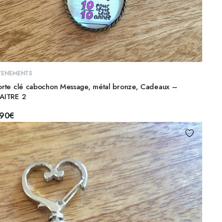
AJOUTER AU PANIER
VENEMENTS
orte clé cabochon Message, métal bronze, Cadeaux –
AITRE 2
,90
€