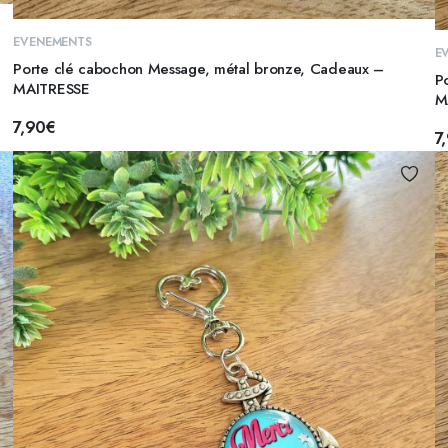
AJOUTER AU PANIER
EVENEMENTS
E
Porte clé cabochon Message, métal bronze, Cadeaux –
P
MAITRESSE
M
7,90
€
7