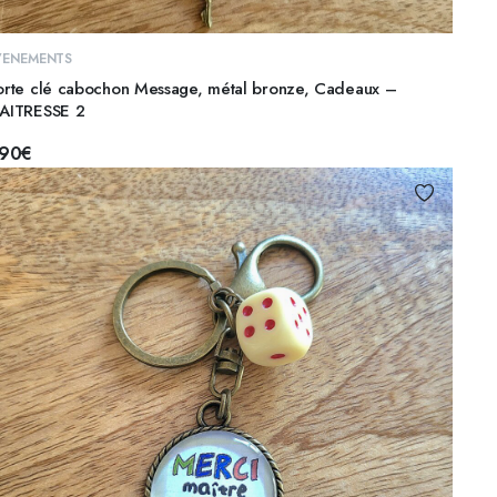
AJOUTER AU PANIER
VENEMENTS
orte clé cabochon Message, métal bronze, Cadeaux –
AITRESSE 2
,90
€