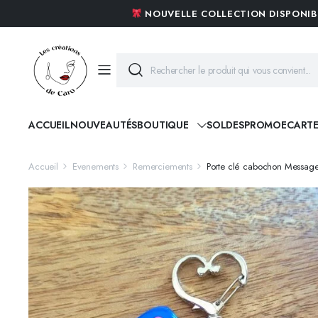
NOUVELLE COLLECTION DISPONI
ACCUEIL
NOUVEAUTÉS
BOUTIQUE
SOLDES
PROMO
ECART
Accueil
Evenements
Remerciements
Porte clé cabochon Messag
BOUCLES D’OREILLES
ACIER ET CRISTAUX
BAGUES
LES ACRYLIQUES
COLLIERS
PIERRES NATURELLES
BRACELETS
NACRES D’ EXCEPTIONS
BROCHES
TROPICAL ET SAUVAGE
PARURES
ETHNIQUE ET TRIBAL