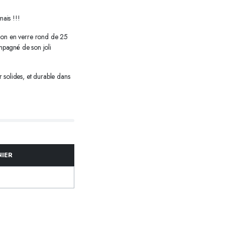
mais !!!
ochon en verre rond de 25
pagné de son joli
 solides, et durable dans
NIER