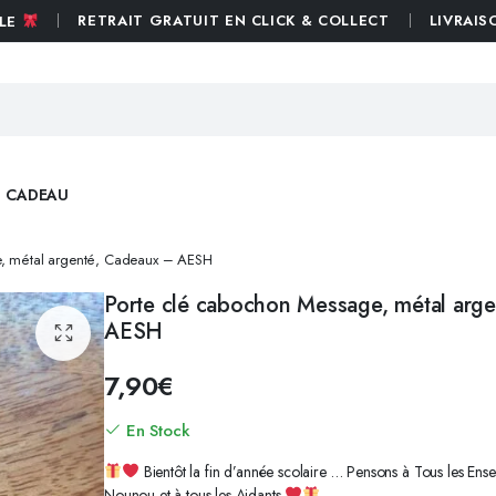
RETRAIT GRATUIT EN CLICK & COLLECT
LIVRAIS
BLE
E CADEAU
e, métal argenté, Cadeaux – AESH
Porte clé cabochon Message, métal arg
ST VALENTIN
PAMPILLES POLYMÈRES
AESH
ST PATRICK
PAMPILLES RÉSINES
LES FÊTES FAMILIALES
MINI PAMPILLES
7,90
€
REMERCIEMENTS
PAMPILLES SUNSHINE
En Stock
OCTOBRE ROSE
CRÉOLES ACIER ZIRCONIUM
HALLOWEEN
CRÉOLES ACIER OR
Bientôt la fin d’année scolaire … Pensons à Tous les Ense
Nounou et à tous les Aidants