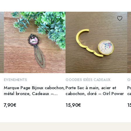
AJOUTER AU PANIER
AJOUTER AU PANIER
EVENEMENTS
GOODIES IDÉES CADEAUX
G
Marque Page Bijoux cabochon,
Porte Sac à main, acier et
Po
métal bronze, Cadeaux –
cabochon, doré – Girl Power
ca
MAMAN
P
7,90
€
15,90
€
1