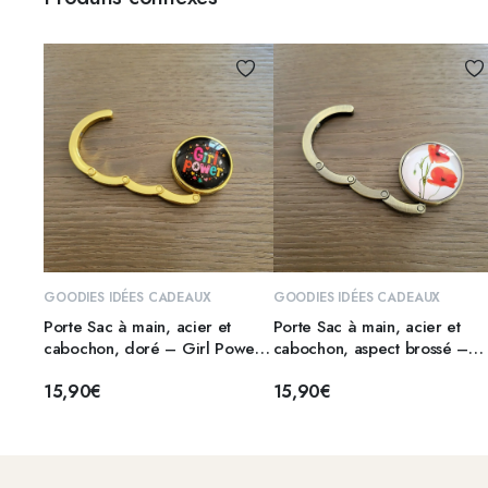
AJOUTER AU PANIER
AJOUTER AU PANIER
GOODIES IDÉES CADEAUX
GOODIES IDÉES CADEAUX
Porte Sac à main, acier et
Porte Sac à main, acier et
cabochon, doré – Girl Power
cabochon, aspect brossé –
2
Coquelicots
15,90
€
15,90
€