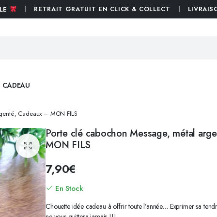
RETRAIT GRATUIT EN CLICK & COLLECT
LIVRAIS
BLE
E CADEAU
argenté, Cadeaux – MON FILS
Porte clé cabochon Message, métal arg
ST VALENTIN
PAMPILLES POLYMÈRES
MON FILS
ST PATRICK
PAMPILLES RÉSINES
LES FÊTES FAMILIALES
MINI PAMPILLES
7,90
€
REMERCIEMENTS
PAMPILLES SUNSHINE
En Stock
OCTOBRE ROSE
CRÉOLES ACIER ZIRCONIUM
HALLOWEEN
CRÉOLES ACIER OR
Chouette idée cadeau à offrir toute l’année… Exprimer sa tendr
ne vous quittera jamais !!!