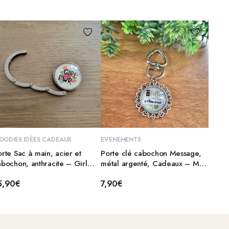
AJOUTER AU PANIER
AJOUTER AU PANIER
OODIES IDÉES CADEAUX
EVENEMENTS
rte Sac à main, acier et
Porte clé cabochon Message,
bochon, anthracite – Girl
métal argenté, Cadeaux – MA
ower 3
FILLE 2
5,90
€
7,90
€