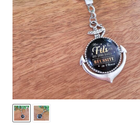
ACCESSOIRES DE CHEVEUX
BOHÈME CHIC FLORAL
PIN’UP ROCKAB’ OLD-SCHOOL
RÉTRO VINTAGE
DARK & LOVELY, STEAMPUNK
DISNEY
BASIQUES