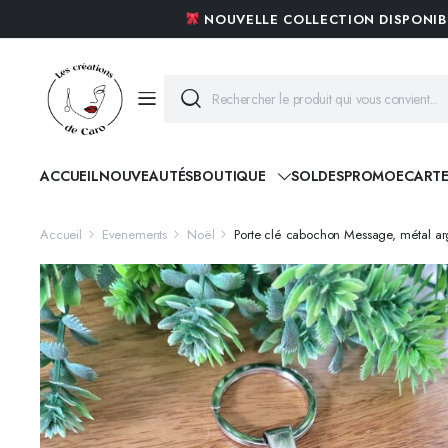
NOUVELLE COLLECTION DISPONI
ACCUEIL
NOUVEAUTÉS
BOUTIQUE
SOLDES
PROMO
ECART
Accueil
Evenements
Noël
Porte clé cabochon Message, métal 
BOUCLES D’OREILLES
ACIER ET CRISTAUX
BAGUES
LES ACRYLIQUES
COLLIERS
PIERRES NATURELLES
BRACELETS
NACRES D’ EXCEPTIONS
BROCHES
TROPICAL ET SAUVAGE
PARURES
ETHNIQUE ET TRIBAL