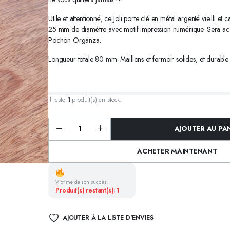
NOËL
CRÉOLES ACIER ARGENT
 CANDY BAR
CRÉOLES ACIER EMAILLÉS
Utile et attentionné, ce Joli porte clé en métal argenté vieilli 
25 mm de diamètre avec motif impression numérique. Sera ac
Pochon Organza.
Longueur totale 80 mm. Maillons et fermoir solides, et durable
Il reste
1
produit(s) en stock.
AJOUTER AU PA
Porte
clé
cabochon
ACHETER MAINTENANT
Message,
métal
argenté,
Cadeaux
-
Victime de son succès.
MON
Produit(s) restant(s): 1
FILS
quantité
AJOUTER À LA LISTE D'ENVIES