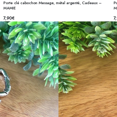
Porte clé cabochon Message, métal argenté, Cadeaux –
P
MAMIE
M
7,90
€
7