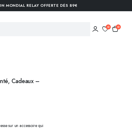
ON MONDIAL RELAY OFFERTE DÈS 89€
0
0
enté, Cadeaux –
MARQUES-PAGES
HOMME
PORTE-SACS À MAIN
ENFANTS
SACS / TOTES BAG
PORTE CLÉ MESSAGE
AUTRES ACCESSOIRES
esse sur un accessoire qui